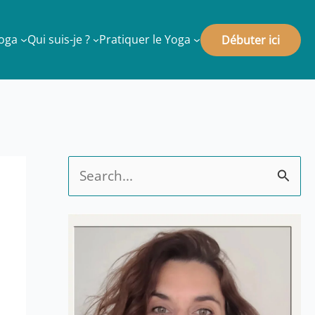
Yoga
Qui suis-je ?
Pratiquer le Yoga
Débuter ici