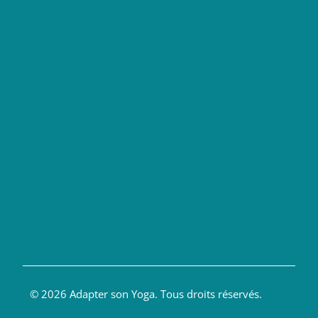
Formations Yoga
Formation anatomie yoga en ligne
Formation yoga du dos
Financement formation yoga
Blog Yoga
Anatomie et Yoga
Enseigner le Yoga
Soigner par le Yoga
Livres Yoga
© 2026 Adapter son Yoga. Tous droits réservés.