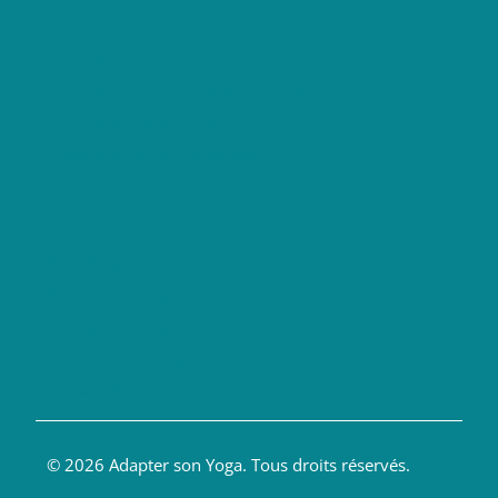
Formations Yoga
Formation anatomie yoga en ligne
Formation yoga du dos
Financement formation yoga
Blog Yoga
Anatomie et Yoga
Enseigner le Yoga
Soigner par le Yoga
Livres Yoga
© 2026 Adapter son Yoga. Tous droits réservés.