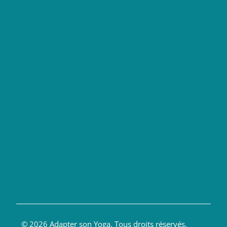
Formations Yoga
Formation anatomie yoga en ligne
Formation yoga du dos
Financement formation yoga
Blog Yoga
Anatomie et Yoga
Enseigner le Yoga
Soigner par le Yoga
Livres Yoga
© 2026 Adapter son Yoga. Tous droits réservés.