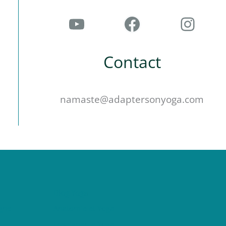
YouTube
Facebook
Instagram
Contact
namaste@adaptersonyoga.com
Blog Yoga
gne
Anatomie et Yoga
Enseigner le Yoga