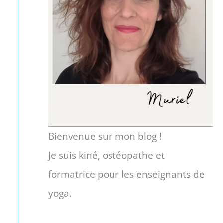
c
h
e
r
:
Bienvenue sur mon blog !
Je suis kiné, ostéopathe et
formatrice pour les enseignants de
yoga.