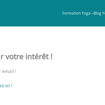
Formation Yoga
Blog 
r votre intérêt !
 email !
z-ici !