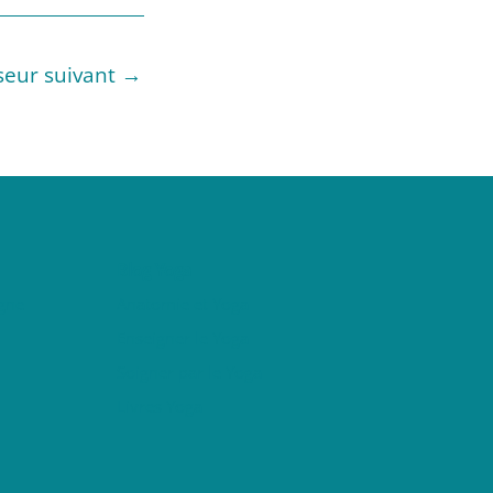
seur suivant
→
Blog Yoga
gne
Anatomie et Yoga
Enseigner le Yoga
Soigner par le Yoga
Livres Yoga