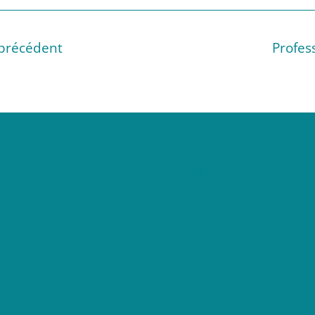
précédent
Profes
Formations Yoga
Formation anatomie yoga en li
Formation yoga du dos
Financement formation yoga