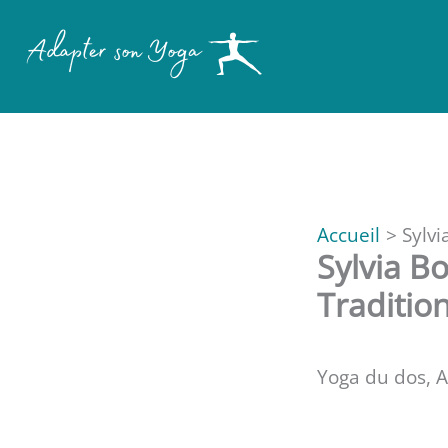
Aller
au
contenu
Accueil
Sylvi
Sylvia B
Traditio
Yoga du dos, 