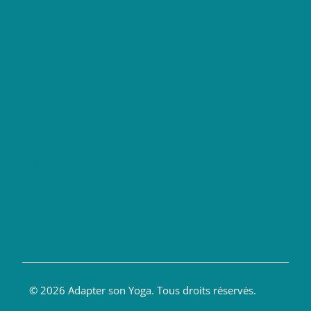
Formations Yoga
Formation anatomie yoga en ligne
Formation yoga du dos
Financement formation yoga
Blog Yoga
Anatomie et Yoga
Enseigner le Yoga
Soigner par le Yoga
Livres Yoga
© 2026 Adapter son Yoga. Tous droits réservés.