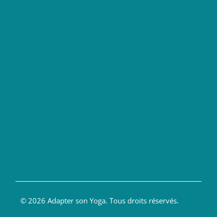
Formations Yoga
Formation anatomie yoga en ligne
Formation yoga du dos
Financement formation yoga
Blog Yoga
Anatomie et Yoga
Enseigner le Yoga
Soigner par le Yoga
Livres Yoga
© 2026 Adapter son Yoga. Tous droits réservés.