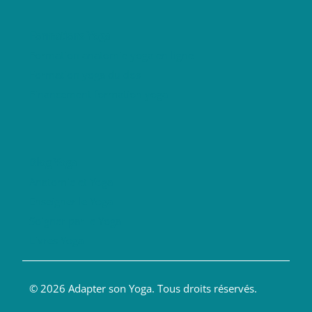
Formations Yoga
Formation anatomie yoga en ligne
Formation yoga du dos
Financement formation yoga
Blog Yoga
Anatomie et Yoga
Enseigner le Yoga
Soigner par le Yoga
Livres Yoga
© 2026 Adapter son Yoga. Tous droits réservés.