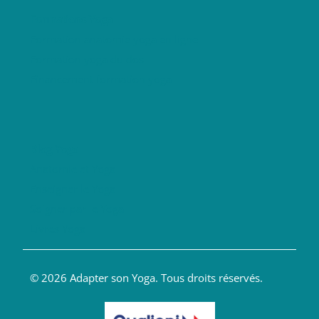
Formations Yoga
Formation anatomie yoga en ligne
Formation yoga du dos
Financement formation yoga
Blog Yoga
Anatomie et Yoga
Enseigner le Yoga
Soigner par le Yoga
Livres Yoga
© 2026 Adapter son Yoga. Tous droits réservés.