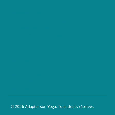
Formations Yoga
Formation anatomie yoga en ligne
Formation yoga du dos
Financement formation yoga
Blog Yoga
Anatomie et Yoga
Enseigner le Yoga
Soigner par le Yoga
Livres Yoga
© 2026 Adapter son Yoga. Tous droits réservés.