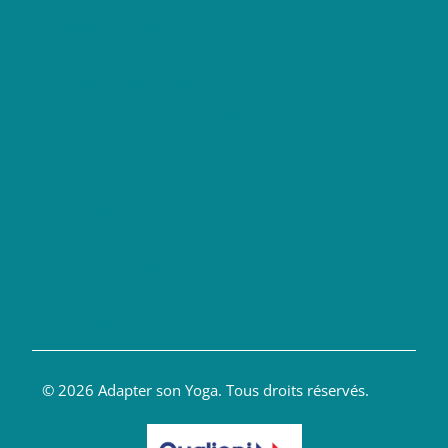
Formations Yoga
Formation anatomie yoga en ligne
Formation yoga du dos
Financement formation yoga
Blog Yoga
Anatomie et Yoga
Enseigner le Yoga
Soigner par le Yoga
Livres Yoga
© 2026 Adapter son Yoga. Tous droits réservés.