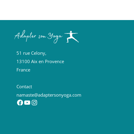
51 rue Celony,
13100 Aix en Provence
France
Contact
namaste@adaptersonyoga.com
Facebook
YouTube
Instagram