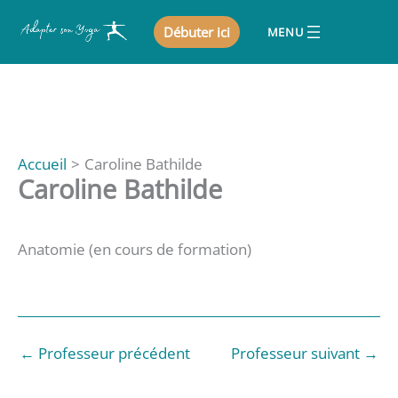
Aller
Débuter ici
au
contenu
Accueil
Caroline Bathilde
Caroline Bathilde
Anatomie (en cours de formation)
←
Professeur précédent
Professeur suivant
→