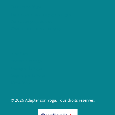
Formations Yoga
Formation anatomie yoga en ligne
Formation yoga du dos
Financement formation yoga
Blog Yoga
Anatomie et Yoga
Enseigner le Yoga
Soigner par le Yoga
Livres Yoga
© 2026 Adapter son Yoga. Tous droits réservés.