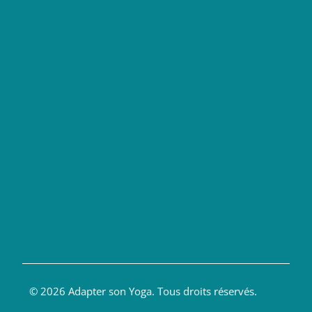
Formations Yoga
Formation anatomie yoga en ligne
Formation yoga du dos
Financement formation yoga
Blog Yoga
Anatomie et Yoga
Enseigner le Yoga
Soigner par le Yoga
Livres Yoga
© 2026 Adapter son Yoga. Tous droits réservés.